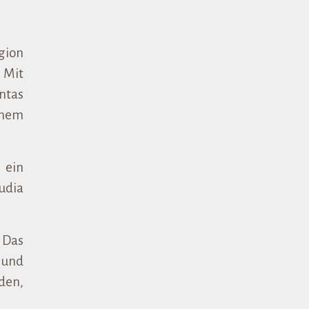
gion
. Mit
ntas
inem
 ein
udia
 Das
 und
den,