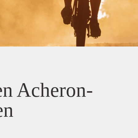
en Acheron-
en