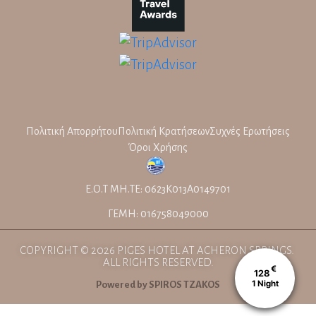
Πολιτική Απορρήτου
Πολιτική Κρατήσεων
Συχνές Ερωτήσεις
Όροι Χρήσης
Ε.Ο.Τ ΜΗ.ΤΕ: 0623K013A0149701
ΓΕΜΗ: 016758049000
COPYRIGHT © 2026 PIGES HOTEL AT ACHERON SPRINGS.
ALL RIGHTS RESERVED.
€
128
1
Night
Powered by SPIROS TZAKOS