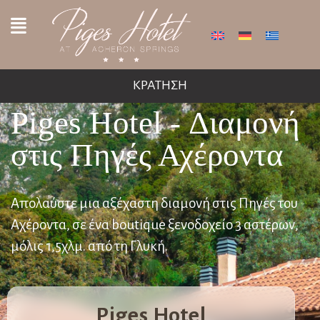
ΚΡΑΤΗΣΗ
Piges Hotel - Διαμονή
στις Πηγές Αχέροντα
Απολαύστε μια αξέχαστη διαμονή στις Πηγές του
Αχέροντα, σε ένα boutique ξενοδοχείο 3 αστέρων,
μόλις 1,5χλμ. από τη Γλυκή.
Piges Hotel