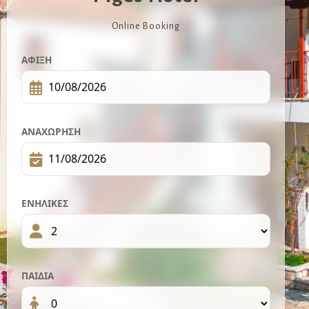
Online Booking
ΆΦΙΞΗ
ΑΝΑΧΏΡΗΣΗ
ΕΝΉΛΙΚΕΣ
ΠΑΙΔΙΆ