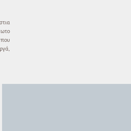
στια
τωτο
 που
ργά,